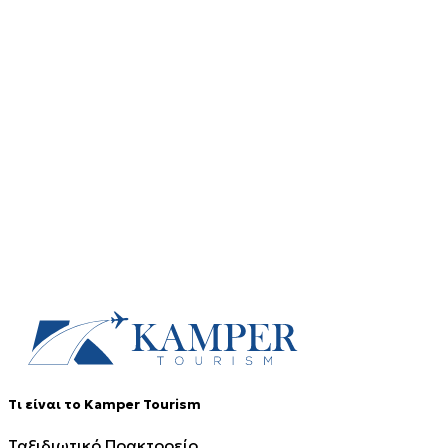
Προορισμοί
Αφετηρίες
Επικοινωνία
Τηλέφωνο Επικοινωνίας
+30 2104205839
Εγγραφείτε στο newsletter
Τι είναι το Kamper Tourism
Ταξιδιωτικό Πρακτορείο